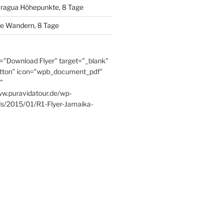
aragua Höhepunkte, 8 Tage
se Wandern, 8 Tage
e="Download Flyer" target="_blank"
tton" icon="wpb_document_pdf"
"
ww.puravidatour.de/wp-
ds/2015/01/R1-Flyer-Jamaika-