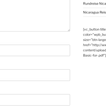
Rundreise Nic
Nicaragua Rei
[vc_button titl
color="wpb_bu
size="btn-large
href="http://w
content/uploa
Basic-for-.pdf"]