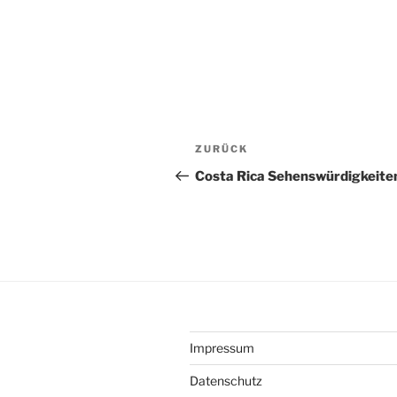
Beitragsnavigation
Vorheriger
ZURÜCK
Beitrag
Costa Rica Sehenswürdigkeite
Impressum
Datenschutz