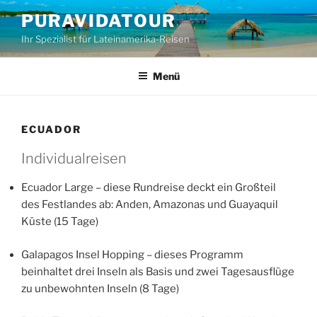
Zum
PURAVIDATOUR
Inhalt
Ihr Spezialist für Lateinamerika-Reisen
springen
Menü
ECUADOR
Individualreisen
Ecuador Large – diese Rundreise deckt ein Großteil
des Festlandes ab: Anden, Amazonas und Guayaquil
Küste (15 Tage)
Galapagos Insel Hopping – dieses Programm
beinhaltet drei Inseln als Basis und zwei Tagesausflüge
zu unbewohnten Inseln (8 Tage)