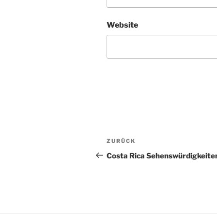
Website
Beitragsnavigation
Vorheriger
ZURÜCK
Beitrag
Costa Rica Sehenswürdigkeite