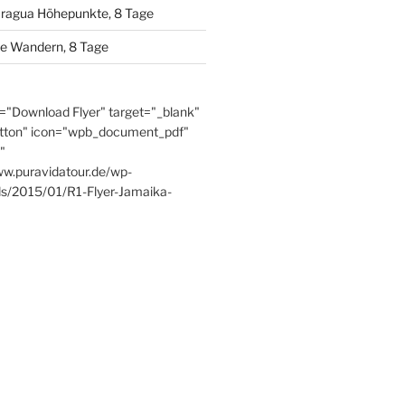
aragua Höhepunkte, 8 Tage
se Wandern, 8 Tage
e="Download Flyer" target="_blank"
tton" icon="wpb_document_pdf"
"
ww.puravidatour.de/wp-
ds/2015/01/R1-Flyer-Jamaika-