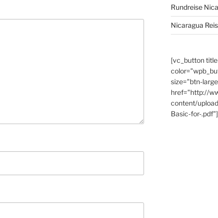
Rundreise Nic
Nicaragua Rei
[vc_button titl
color="wpb_bu
size="btn-large
href="http://w
content/uploa
Basic-for-.pdf"]