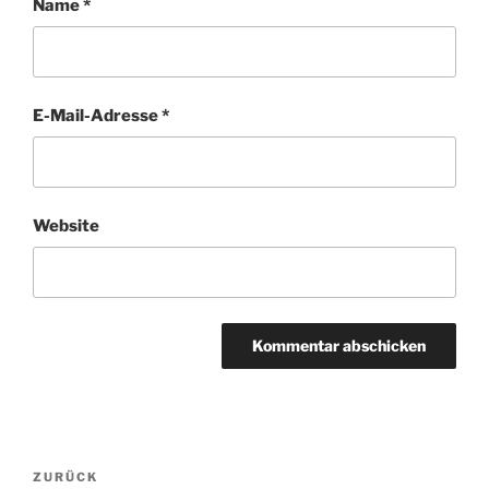
Name
*
E-Mail-Adresse
*
Website
Beitragsnavigation
Vorheriger
ZURÜCK