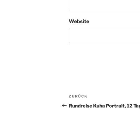
Website
Beitragsnavigation
Vorheriger
ZURÜCK
Beitrag
Rundreise Kuba Portrait, 12 Ta