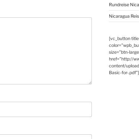
Rundreise Nic
Nicaragua Rei
[vc_button titl
color="wpb_bu
size="btn-large
href="http://w
content/uploa
Basic-for-.pdf"]