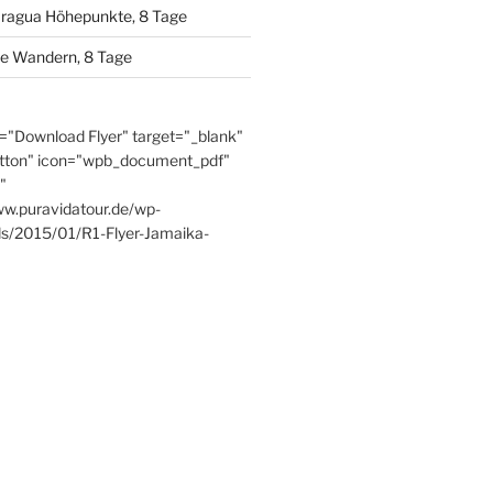
aragua Höhepunkte, 8 Tage
se Wandern, 8 Tage
e="Download Flyer" target="_blank"
tton" icon="wpb_document_pdf"
"
ww.puravidatour.de/wp-
ds/2015/01/R1-Flyer-Jamaika-