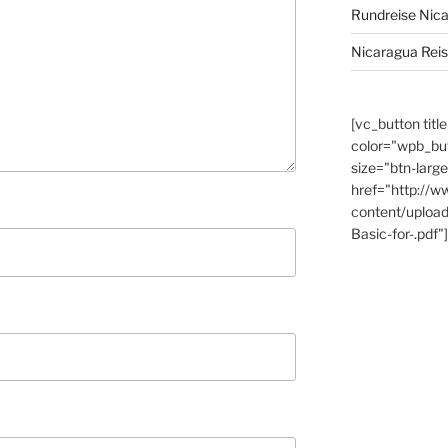
Rundreise Nic
Nicaragua Rei
[vc_button titl
color="wpb_bu
size="btn-large
href="http://w
content/uploa
Basic-for-.pdf"]