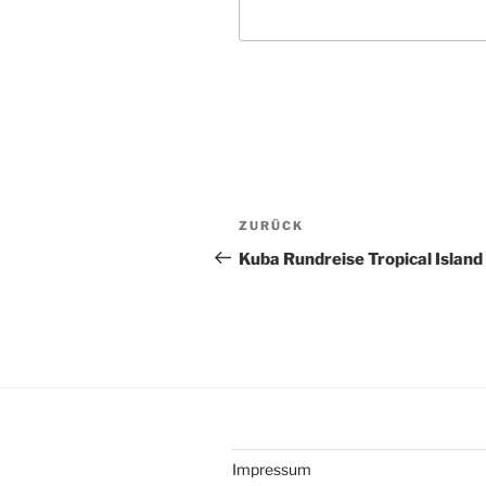
Beitragsnavigation
Vorheriger
ZURÜCK
Beitrag
Kuba Rundreise Tropical Island
Impressum