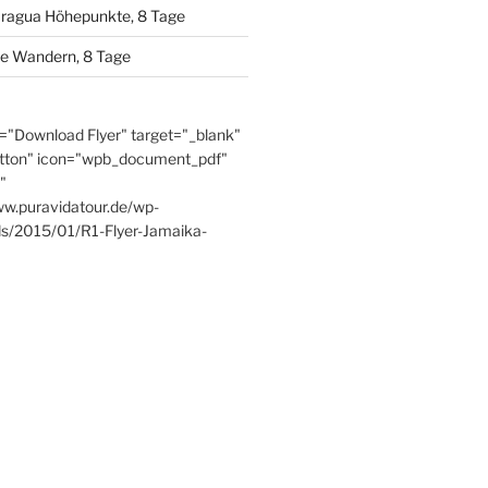
aragua Höhepunkte, 8 Tage
se Wandern, 8 Tage
e="Download Flyer" target="_blank"
tton" icon="wpb_document_pdf"
"
ww.puravidatour.de/wp-
ds/2015/01/R1-Flyer-Jamaika-