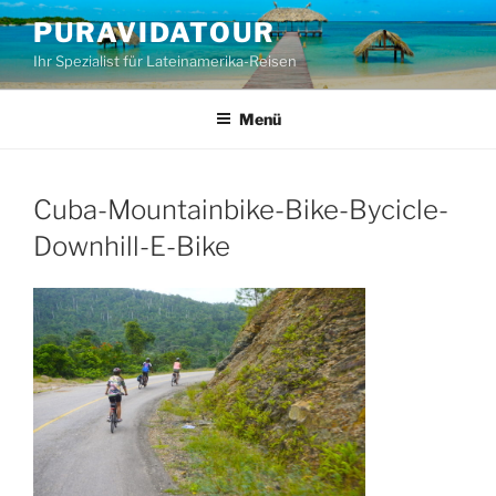
Zum
PURAVIDATOUR
Inhalt
Ihr Spezialist für Lateinamerika-Reisen
springen
Menü
Cuba-Mountainbike-Bike-Bycicle-
Downhill-E-Bike