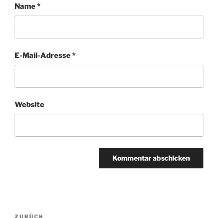
Name
*
E-Mail-Adresse
*
Website
Beitragsnavigation
Vorheriger
ZURÜCK