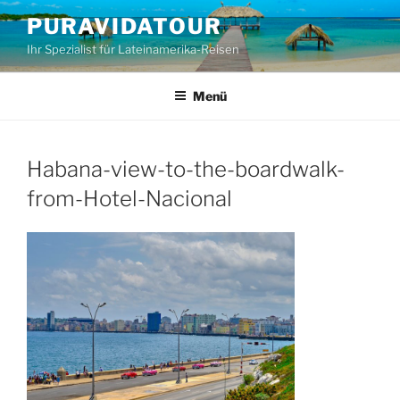
Zum
PURAVIDATOUR
Inhalt
Ihr Spezialist für Lateinamerika-Reisen
springen
Menü
Habana-view-to-the-boardwalk-
from-Hotel-Nacional