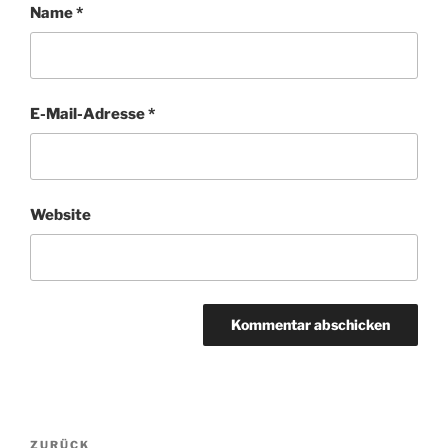
Name
*
E-Mail-Adresse
*
Website
Beitragsnavigation
Vorheriger
ZURÜCK