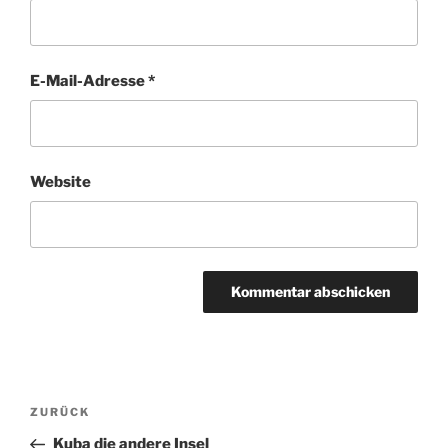
E-Mail-Adresse
*
Website
Beitragsnavigation
Vorheriger
ZURÜCK
Beitrag
Kuba die andere Insel