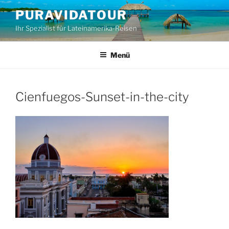
Zum
PURAVIDATOUR
Inhalt
Ihr Spezialist für Lateinamerika-Reisen
springen
Menü
Cienfuegos-Sunset-in-the-city